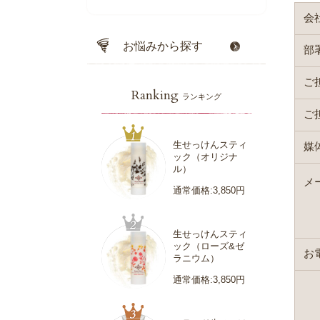
会
お悩みから探す
部
ご
Ranking
ランキング
ご
生せっけんスティ
媒
ック（オリジナ
ル）
メ
通常価格:3,850円
生せっけんスティ
ック（ローズ&ゼ
お
ラニウム）
通常価格:3,850円