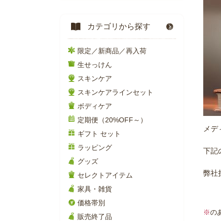
カテゴリから探す
限定／新商品／再入荷
生せっけん
スキンケア
スキンケアラインセット
ボディケア
定期便（20%OFF～）
メデ
ギフト セット
ラッピング
下記
グッズ
弊社
セレクトアイテム
家具・雑貨
価格帯別
※
の
販売終了品