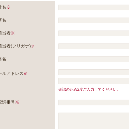
社名
※
署名
担当者
※
担当者(フリガナ)
※
体名
ールアドレス
※
確認のため2度ご入力してください。
電話番号
※