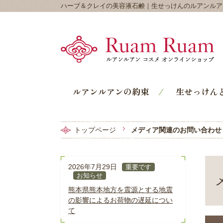
ハーブ＆クレイの美容液石鹸｜生せっけんのルアンルア
ルアンルアンの約束
生せっけん
トップページ
メディア関連のお問い合わせ
2026年7月29日
重要です
お知らせ
熊本県熊本地方を震源とする地震
の影響によるお荷物の遅延につい
て