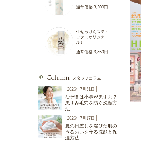
通常価格:3,300円
生せっけんスティ
ック（オリジナ
ル）
通常価格:3,850円
Column
スタッフコラム
2026年7月31日
なぜ夏は小鼻が黒ずむ？
黒ずみ毛穴を防ぐ洗顔方
法
2026年7月17日
夏の日差しを浴びた肌の
うるおいを守る洗顔と保
湿方法