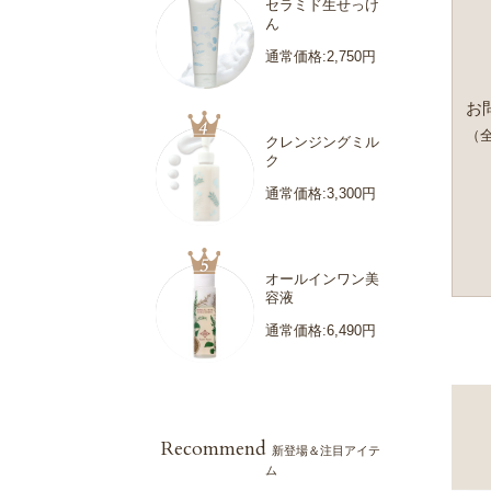
セラミド生せっけ
ん
通常価格:2,750円
お
（全
クレンジングミル
ク
通常価格:3,300円
オールインワン美
容液
通常価格:6,490円
Recommend
新登場＆注目アイテ
ム