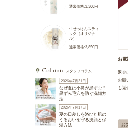
通常価格:3,300円
生せっけんスティ
ック（オリジナ
ル）
通常価格:3,850円
お電
Column
スタッフコラム
返金
お願
2026年7月31日
も返
なぜ夏は小鼻が黒ずむ？
黒ずみ毛穴を防ぐ洗顔方
法
2026年7月17日
夏の日差しを浴びた肌の
うるおいを守る洗顔と保
お
湿方法