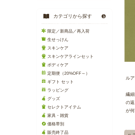
カテゴリから探す
限定／新商品／再入荷
生せっけん
スキンケア
スキンケアラインセット
ボディケア
定期便（20%OFF～）
ルア
ギフト セット
ラッピング
繊細
グッズ
の返
セレクトアイテム
が何
家具・雑貨
価格帯別
販売終了品