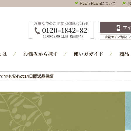
Ruam Ruamについて
Ruam Ruam-ルアンルアン コスメ通販｜洗顔石鹸・ス
マ
とは
お悩みから探す
使い方ガイド
商品
てでも安心の14日間返品保証