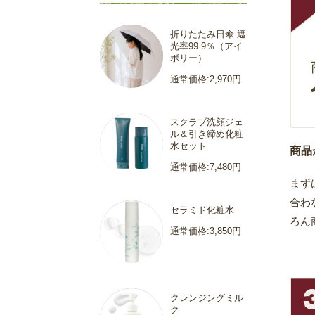
折りたたみ日傘 遮
光率99.9％（アイ
ボリー）
通常価格:2,970円
スクラブ洗顔ジェ
ル＆引き締め化粧
水セット
商品
通常価格:7,480円
まず
合わ
セラミド化粧水
ろん
通常価格:3,850円
クレンジングミル
ク