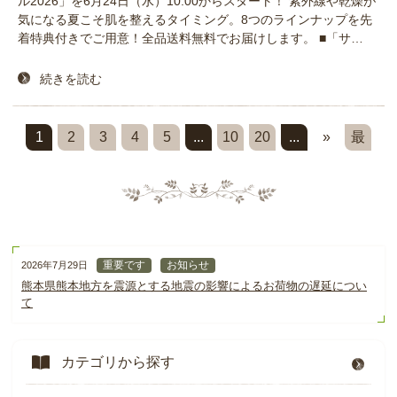
ル2026」を6月24日（水）10:00からスタート！ 紫外線や乾燥が
気になる夏こそ肌を整えるタイミング。8つのラインナップを先
着特典付きでご用意！全品送料無料でお届けします。 ■「サ…
続きを読む
1
2
3
4
5
...
10
20
...
»
最
後 »
重要です
お知らせ
2026年7月29日
熊本県熊本地方を震源とする地震の影響によるお荷物の遅延につい
て
カテゴリから探す