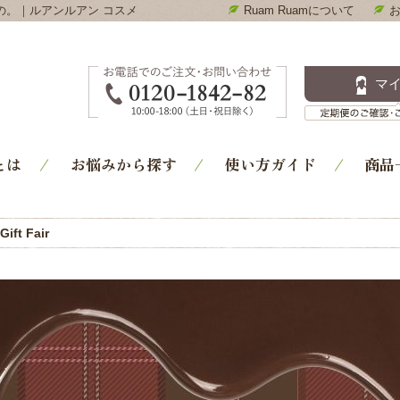
の。｜ルアンルアン コスメ
Ruam Ruamについて
Ruam Ruam-ルアンルアン コスメ通販｜洗顔石鹸・ス
マ
とは
お悩みから探す
使い方ガイド
商品
ift Fair