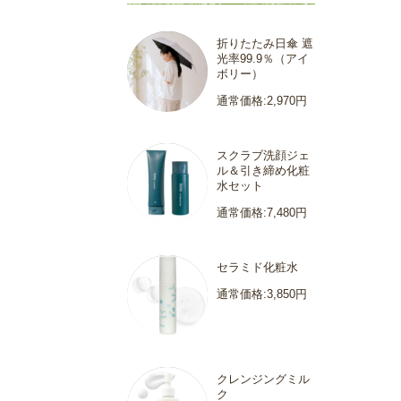
折りたたみ日傘 遮
光率99.9％（アイ
ボリー）
通常価格:2,970円
スクラブ洗顔ジェ
ル＆引き締め化粧
水セット
通常価格:7,480円
セラミド化粧水
通常価格:3,850円
クレンジングミル
ク