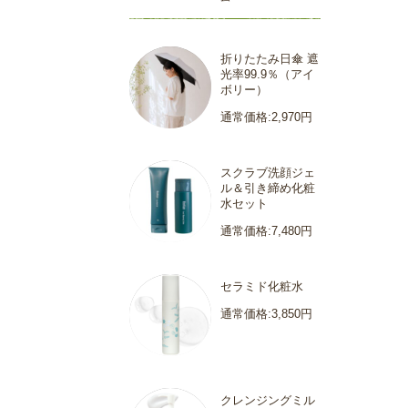
折りたたみ日傘 遮
光率99.9％（アイ
ボリー）
通常価格:2,970円
スクラブ洗顔ジェ
ル＆引き締め化粧
水セット
通常価格:7,480円
セラミド化粧水
通常価格:3,850円
クレンジングミル