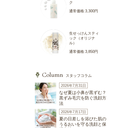
ク
通常価格:3,300円
生せっけんスティ
ック（オリジナ
ル）
通常価格:3,850円
Column
スタッフコラム
2026年7月31日
なぜ夏は小鼻が黒ずむ？
黒ずみ毛穴を防ぐ洗顔方
法
2026年7月17日
夏の日差しを浴びた肌の
うるおいを守る洗顔と保