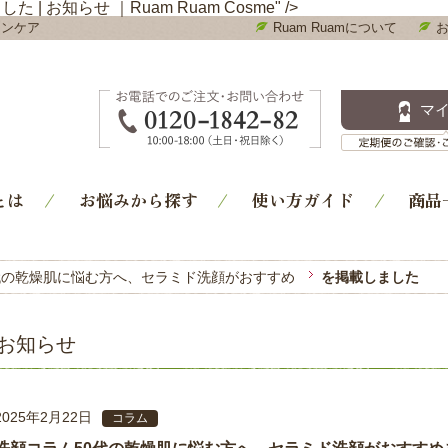
知らせ ｜Ruam Ruam Cosme" />
キンケア
Ruam Ruamについて
Ruam Ruam-ルアンルアン コスメ通販｜洗顔石鹸・ス
マ
とは
お悩みから探す
使い方ガイド
商品
代の乾燥肌に悩む方へ、セラミド洗顔がおすすめ
を掲載しました
お知らせ
2025年2月22日
コラム