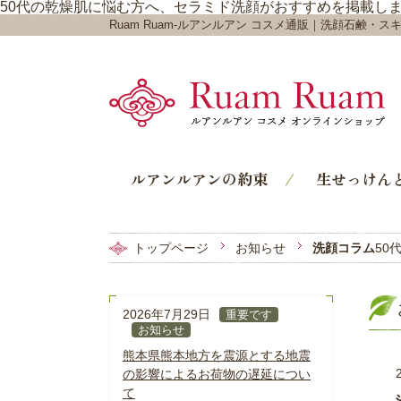
50代の乾燥肌に悩む方へ、セラミド洗顔がおすすめを掲載しました | お
Ruam Ruam-ルアンルアン コスメ通販｜洗顔石鹸・ス
ルアンルアンの約束
生せっけん
トップページ
お知らせ
洗顔コラム
50
2026年7月29日
重要です
お知らせ
熊本県熊本地方を震源とする地震
の影響によるお荷物の遅延につい
て