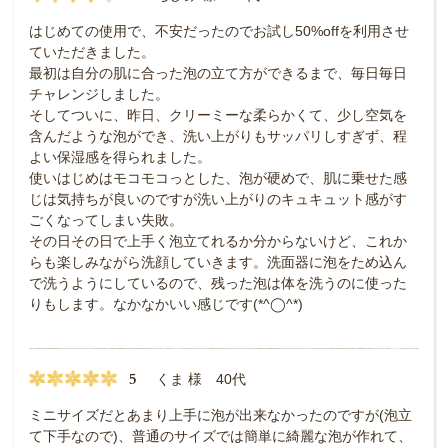
はじめての使用で、不安だったのでお試し50%offを利用させ
ていただきました。
最初は自分の肌に合った泡の立て方ができるまで、毎日毎日
チャレンジしました。
そしてついに、昨日、クリーミーな柔らかくて、少し空気を
含んだような泡ができ、洗い上がりもサッパリしすぎず、程
よい保湿感を得られました。
使いはじめはモコモコっとした、泡が硬めで、肌に乗せた感
じは気持ちが良いのですが洗い上がりのキュキュット感がす
ごくなってしまい失敗。
その日その日で上手く泡立てれるか分からないけど、これか
らも楽しみながら洗顔していきます。洗面器に泡をため込ん
で洗うようにしているので、残った泡は体を洗うのに使った
りもします。なかなかいい感じです(*^◯^*)
5
くま 様 40代
ミニサイズだとあまり上手に泡が出来なかったのですが(泡立
て下手なので)、普通のサイズでは簡単に綺麗な泡が作れて、