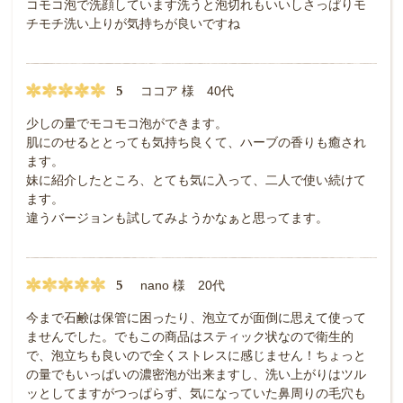
コモコ泡で洗顔しています洗うと泡切れもいいしさっぱりモ
チモチ洗い上りが気持ちが良いですね
5
ココア 様 40代
少しの量でモコモコ泡ができます。
肌にのせるととっても気持ち良くて、ハーブの香りも癒され
ます。
妹に紹介したところ、とても気に入って、二人で使い続けて
ます。
違うバージョンも試してみようかなぁと思ってます。
5
nano 様 20代
今まで石鹸は保管に困ったり、泡立てが面倒に思えて使って
ませんでした。でもこの商品はスティック状なので衛生的
で、泡立ちも良いので全くストレスに感じません！ちょっと
の量でもいっぱいの濃密泡が出来ますし、洗い上がりはツル
ッとしてますがつっぱらず、気になっていた鼻周りの毛穴も