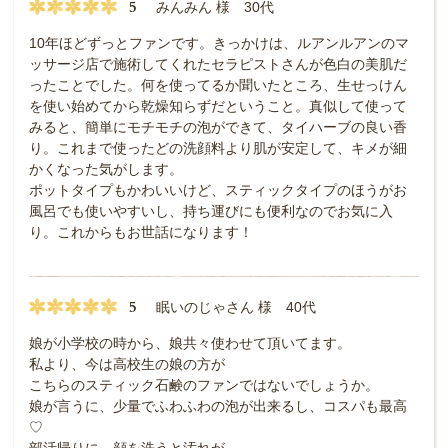
5
みんみん 様 30代
10年ほどずっとファンです。きっかけは、ルアンルアンのマ
ッサージ店で施術してくれたセラピストさんが色白の美肌だ
ったことでした。何を使ってるか聞いたところ、生せっけん
を使い始めてから乾燥知らずだということ。真似して使って
みると、簡単にモチモチの泡ができて、タイハーブの良い香
り。これまで使ったどの洗顔料より肌が安定して、キメが細
かくなった気がします。
ポットタイプもかわいいけど、スティックタイプのほうがお
風呂でも使いやすいし、持ち運びにも便利なのでお気に入
り。これからもお世話になります！
5
眠いのじゃさん 様 40代
娘が小学校の時から、娘共々使わせて頂いてます。
私より、今は高校生の娘の方が
こちらのスティック石鹸のファンではないでしょうか。
娘が言うに、少量でふわふわの泡が出来るし、コスパも最高
♡
部活帰りに、顔を洗うと汚れが