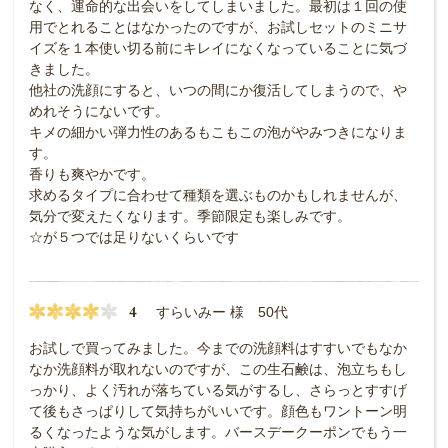
なく、運命的な出会いをしてしまいました。最初は１回の使
用でとれることはなかったのですが、お試しセットのミニサ
イズを１本使い切る前にキレイになくなっていることに気づ
きました。
他社の洗顔にすると、いつの間にか復活してしまうので、や
めれそうにないです。
キメの細かい弾力性のあるもこもこの泡がやみつきになりま
す。
香りも爽やかです。
求めるタイプに合わせて種類を選ぶものかもしれませんが、
気分で変えたくなります。季節限定も楽しみです。
☆が５つでは足りないくらいです
4
すらいみー 様 50代
お試しで買ってみました。今までの洗顔料はすすいでもなか
なか洗顔料が取れないのですが、この生石鹸は、泡立ちもし
っかり、よく汚れが落ちている気がするし、さらっとすすげ
て後もさっぱりして気持ちがいいです。顔色もワントーン明
るくなったような気がします。バースデークーポンでもう一