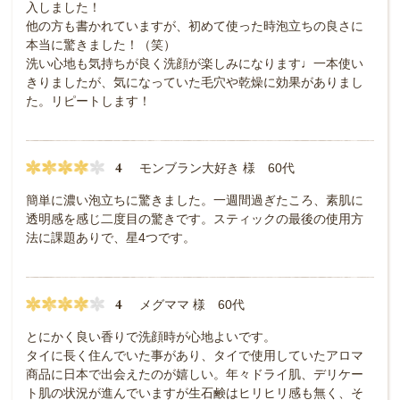
入しました！
他の方も書かれていますが、初めて使った時泡立ちの良さに
本当に驚きました！（笑）
洗い心地も気持ちが良く洗顔が楽しみになります♩一本使い
きりましたが、気になっていた毛穴や乾燥に効果がありまし
た。リピートします！
4
モンブラン大好き 様 60代
簡単に濃い泡立ちに驚きました。一週間過ぎたころ、素肌に
透明感を感じ二度目の驚きです。スティックの最後の使用方
法に課題ありで、星4つです。
4
メグママ 様 60代
とにかく良い香りで洗顔時が心地よいです。
タイに長く住んでいた事があり、タイで使用していたアロマ
商品に日本で出会えたのが嬉しい。年々ドライ肌、デリケー
ト肌の状況が進んでいますが生石鹸はヒリヒリ感も無く、そ