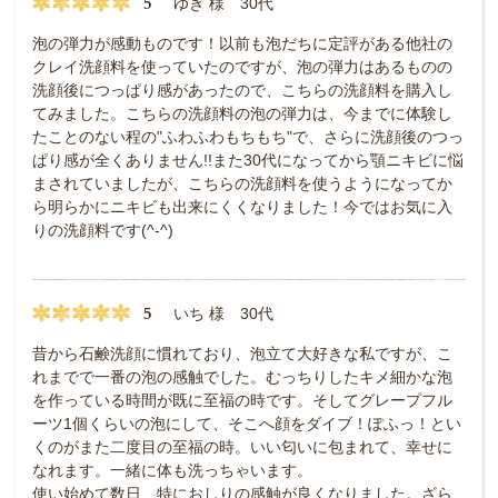
5
ゆき 様 30代
泡の弾力が感動ものです！以前も泡だちに定評がある他社の
クレイ洗顔料を使っていたのですが、泡の弾力はあるものの
洗顔後につっぱり感があったので、こちらの洗顔料を購入し
てみました。こちらの洗顔料の泡の弾力は、今までに体験し
たことのない程の"ふわふわもちもち"で、さらに洗顔後のつっ
ぱり感が全くありません!!また30代になってから顎ニキビに悩
まされていましたが、こちらの洗顔料を使うようになってか
ら明らかにニキビも出来にくくなりました！今ではお気に入
りの洗顔料です(^-^)
5
いち 様 30代
昔から石鹸洗顔に慣れており、泡立て大好きな私ですが、こ
れまでで一番の泡の感触でした。むっちりしたキメ細かな泡
を作っている時間が既に至福の時です。そしてグレープフル
ーツ1個くらいの泡にして、そこへ顔をダイブ！ぽふっ！とい
くのがまた二度目の至福の時。いい匂いに包まれて、幸せに
なれます。一緒に体も洗っちゃいます。
使い始めて数日、特におしりの感触が良くなりました。ざら