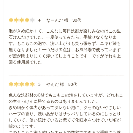
4
なーんだ 様 30代
泡がきめ細かくて、こんなに毎日洗顔が楽しみなのはこの生
石けんだけでした。一度使ってみたら、手放せなくなりま
す。もこもこの泡で、洗い上がりも突っ張らず、ニキビ跡も
無くなりました！一つだけ欠点は、お風呂場で使っています
が蓋が閉まりにくく浮いてしまうことです…ですがそれを上
回る使用感でした
5
やんだ 様 50代
色んな洗顔材のCMでもこもこの泡をしていますが、どれもこ
の生せっけんに勝てるものはありませんでした。
きめ細かく弾力があってダレない泡に、クセのないやさしい
ハーブの香り、洗いあがりはサッパリしているのにしっとり
していて、使い続けていると慌てて化粧水をつけていた頃が
噓のようです。
このもこもこ泡も乾いたネットで数秒でできるお手軽さも魅